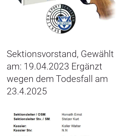
Sektions-Veranstaltungen
Firmenevents
Sektionsvorstand, Gewählt
Wettkampf – Ergebnisse
am: 19.04.2023 Ergänzt
wegen dem Todesfall am
Unterlagen
23.4.2025
Links
Kontakt