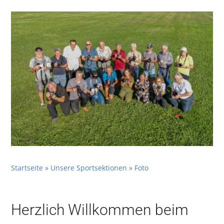
Team
SERVICE
Kontakt
Clubabende
Startseite
»
Unsere Sportsektionen
»
Foto
Herzlich Willkommen beim