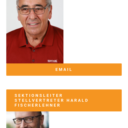
EMAIL
SEKTIONSLEITER
STELLVERTRETER HARALD
FISCHERLEHNER