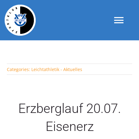
Skip
to
content
Togg
Navi
WILLKOMMEN
Categories:
Leichtathletik - Aktuelles
VEREIN
UNSERE SPORTSEKTIONEN
Erzberglauf 20.07.
KONTAKT
Eisenerz
PRESSE